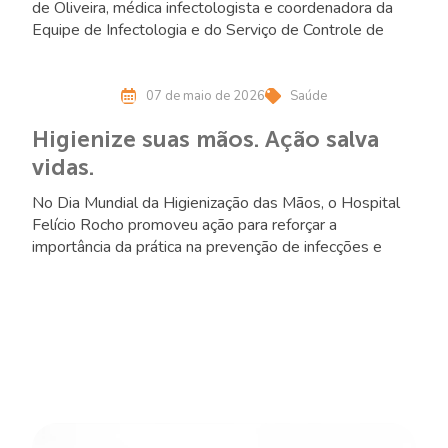
de Oliveira, médica infectologista e coordenadora da
Equipe de Infectologia e do Serviço de Controle de
Infecção Hospitalar do Hospital Felício Rocho, reforça a
importância desse gesto simples e essencial para a
prevenção de infecções.
07 de maio de 2026
Saúde
Higienize suas mãos. Ação salva
vidas.
No Dia Mundial da Higienização das Mãos, o Hospital
Felício Rocho promoveu ação para reforçar a
importância da prática na prevenção de infecções e
segurança do paciente, com reconhecimento de
setores destaques.